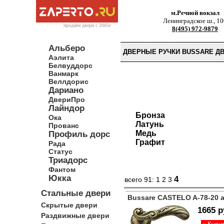
м.Речной вокзал
Ленинградское ш., 10
продаём двери c 2005г
8(495) 972-9879
Альберо
ДВЕРНЫЕ РУЧКИ BUSSARE Д
Аэлита
Белвуддорс
Ванмарк
Веллдорис
Дариано
ДвериПро
Лайндор
Бронза
Ока
Латунь
Прованс
Медь
Профиль дорс
Графит
Рада
Статус
Триадорс
Фантом
Юкка
4
всего 91:
1
2
3
Стальные двери
Bussare CASTELO A-78-20 
Скрытые двери
1665 р
Раздвижные двери