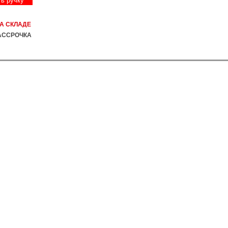
ть ручку
А СКЛАДЕ
АССРОЧКА