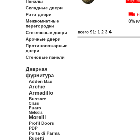
Купи
Пеналы
Складные двери
Рото-двери
Н
Межкомнатные
0%
Р
перегородки
4
всего 91:
1
2
3
Стеклянные двери
Арочные двери
Противопожарные
двери
Стеновые панели
Дверная
фурнитура
Adden Bau
Archie
Armadillo
Bussare
Class
Fuaro
Melodia
Morelli
Profil Doors
PDP
Porta di Parma
Rucetti