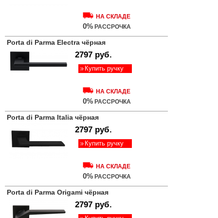
НА СКЛАДЕ
0%
РАССРОЧКА
Porta di Parma Electra чёрная
2797 руб.
Купить ручку
НА СКЛАДЕ
0%
РАССРОЧКА
Porta di Parma Italia чёрная
2797 руб.
Купить ручку
НА СКЛАДЕ
0%
РАССРОЧКА
Porta di Parma Origami чёрная
2797 руб.