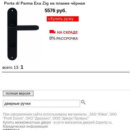
Porta di Parma Exa Zig на планке чёрная
5576 руб.
Купить ручку
НА СКЛАДЕ
0%
РАССРОЧКА
1
всего 13:
При оформлении сайта использованы материалы , ЗАО “Юкка”, ЗАО
“Profil Doors”, ОАО "Дариано", ООО "Двери Прованс"
Купить межкомнатные двери
- в сети магазинов дверей Zaperto.ru.
Юридическая информация