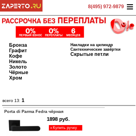
8(495) 972-9879
Бронза
Накладки на цилиндр
Сантехнические завёртки
Графит
Скрытые петли
Кофе
Никель
Золото
Чёрные
Хром
1
всего 13:
Porta di Parma Fedra чёрная
1898 руб.
Купить ручку