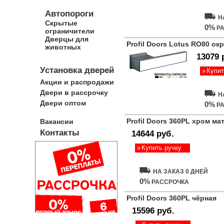
Автопороги
Н
Скрытые
0%
РА
ограничители
Дверцы для
Profil Doors Lotus RO80 ок
животных
13079 
Установка дверей
Купит
Акции и распродажи
Двери в рассрочку
Н
Двери оптом
0%
РА
Profil Doors 360PL хром м
Вакансии
Контакты
14644 руб.
Купить ручку
НА ЗАКАЗ 0 ДНЕЙ
0%
РАССРОЧКА
Profil Doors 360PL чёрная
15596 руб.