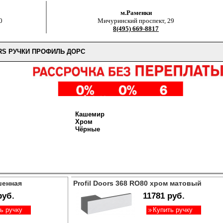
м.Раменки
0
Мичуринский проспект, 29
8(495) 669-8817
RS РУЧКИ ПРОФИЛЬ ДОРС
Кашемир
Хром
Чёрные
шенная
Profil Doors 368 RO80 хром матовый
руб.
11781 руб.
ь ручку
Купить ручку