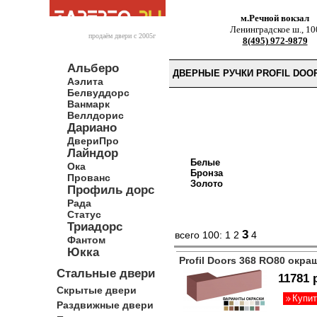
м.Речной вокзал
Ленинградское ш., 10
продаём двери c 2005г
8(495) 972-9879
Альберо
ДВЕРНЫЕ РУЧКИ PROFIL DOO
Аэлита
Белвуддорс
Ванмарк
Веллдорис
Дариано
ДвериПро
Лайндор
Белые
Ока
Бронза
Прованс
Золото
Профиль дорс
Рада
Статус
Триадорс
3
всего 100:
1
2
4
Фантом
Юкка
Profil Doors 368 RO80 окра
Стальные двери
11781 
Скрытые двери
Купит
Раздвижные двери