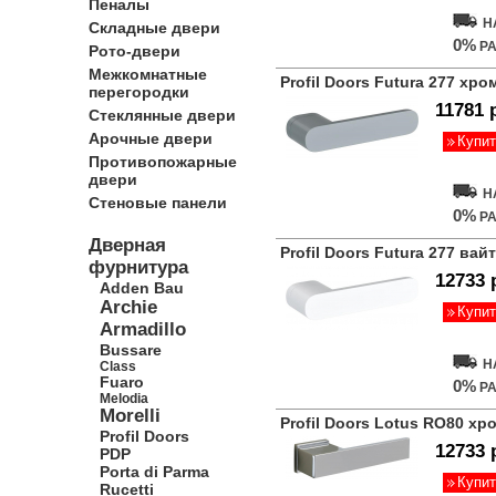
Пеналы
Н
Складные двери
0%
РА
Рото-двери
Межкомнатные
Profil Doors Futura 277 хр
перегородки
11781 
Стеклянные двери
Арочные двери
Купит
Противопожарные
двери
Н
Стеновые панели
0%
РА
Дверная
Profil Doors Futura 277 вайт
фурнитура
12733 
Adden Bau
Archie
Купит
Armadillo
Bussare
Н
Class
Fuaro
0%
РА
Melodia
Morelli
Profil Doors Lotus RO80 хр
Profil Doors
12733 
PDP
Porta di Parma
Купит
Rucetti