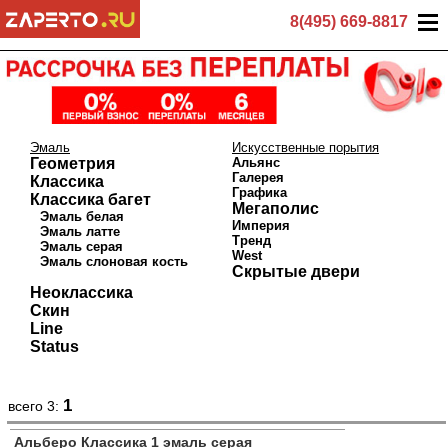
8(495) 669-8817
Эмаль
Искусственные порытия
Геометрия
Альянс
Галерея
Классика
Графика
Классика багет
Мегаполис
Эмаль белая
Империя
Эмаль латте
Тренд
Эмаль серая
West
Эмаль слоновая кость
Скрытые двери
Неоклассика
Скин
Line
Status
1
всего 3:
Альберо Классика 1 эмаль серая