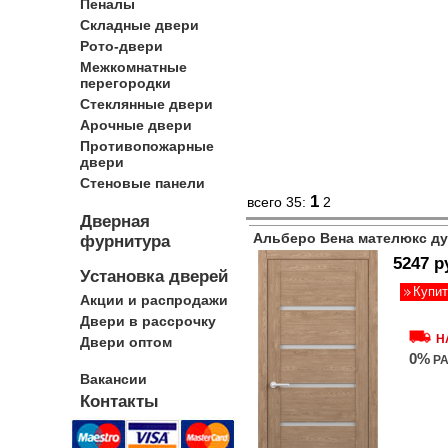
Пеналы
Складные двери
Рото-двери
Межкомнатные
перегородки
Стеклянные двери
Арочные двери
Противопожарные
двери
Стеновые панели
1
всего 35:
2
Дверная
Альберо Вена мателюкс д
фурнитура
5247 р
Установка дверей
Купит
Акции и распродажи
Двери в рассрочку
Н
Двери оптом
0%
РА
Вакансии
Контакты