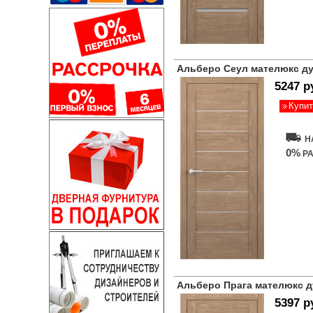
Альберо Сеул мателюкс д
5247 р
Купит
Н
0%
РА
Альберо Прага мателюкс 
5397 р