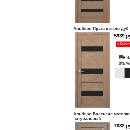
Альберо Прага стекло дуб
5939 р
Купит
Н
0%
РА
Альберо Валенсия мателю
натуральный
7082 р