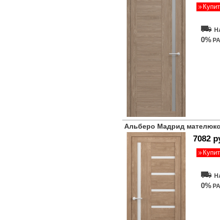
Купит
Н
0%
РА
Альберо Мадрид мателюкс
7082 р
Купит
Н
0%
РА