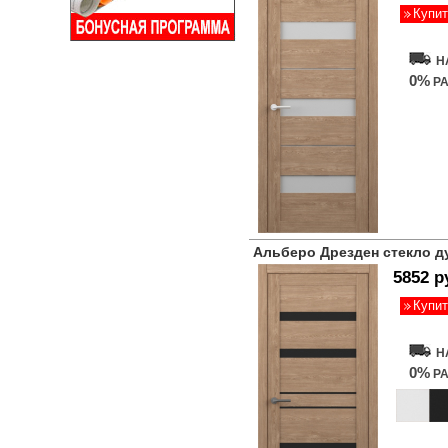
Купит
Н
0%
РА
Альберо Дрезден стекло д
5852 р
Купит
Н
0%
РА