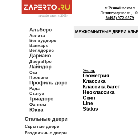
м.Речной вокзал
Ленинградское ш., 10
продаём двери c 2005г
8(495) 972-9879
Альберо
МЕЖКОМНАТНЫЕ ДВЕРИ АЛЬБ
Аэлита
Белвуддорс
Ванмарк
Веллдорис
Дариано
ДвериПро
Лайндор
Эмаль
Ока
Геометрия
Прованс
Классика
Профиль дорс
Классика багет
Рада
Неоклассика
Статус
Скин
Триадорс
Line
Фантом
Status
Юкка
Стальные двери
Скрытые двери
Раздвижные двери