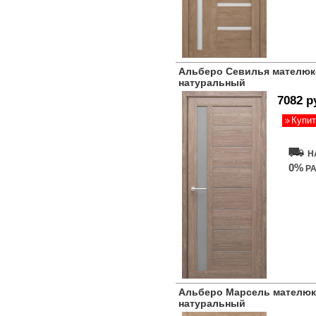
Альберо Севилья мателюк
натуральный
7082 р
Купит
Н
0%
РА
Альберо Марсель мателюк
натуральный