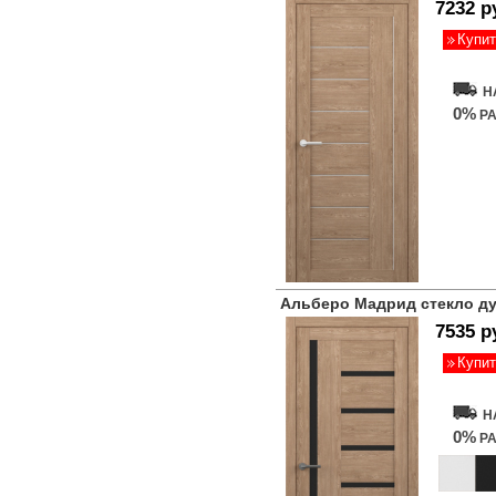
7232 р
Купит
Н
0%
РА
Альберо Мадрид стекло д
7535 р
Купит
Н
0%
РА