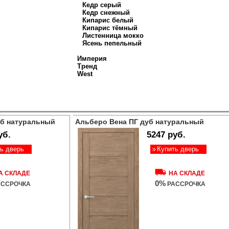
Кедр серый
Кедр снежный
Кипарис белый
Кипарис тёмный
Листенница мокко
Ясень пепельный
Империя
Тренд
West
уб натуральный
Альберо Вена ПГ дуб натуральный
уб.
5247 руб.
ь дверь
Купить дверь
А СКЛАДЕ
НА СКЛАДЕ
0%
ССРОЧКА
РАССРОЧКА