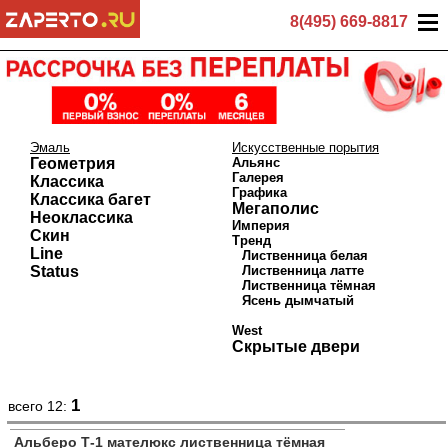
8(495) 669-8817
Эмаль
Искусственные порытия
Геометрия
Альянс
Галерея
Классика
Графика
Классика багет
Мегаполис
Неоклассика
Империя
Скин
Тренд
Line
Лиственница белая
Status
Лиственница латте
Лиственница тёмная
Ясень дымчатый
West
Скрытые двери
1
всего 12:
Альберо Т-1 мателюкс лиственница тёмная