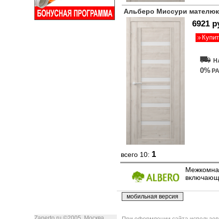
Альберо Миссури мателю
6921 р
Купит
Н
0%
РА
1
всего 10:
Межкомнат
включающи
Zaperto.ru ©2005, Москва