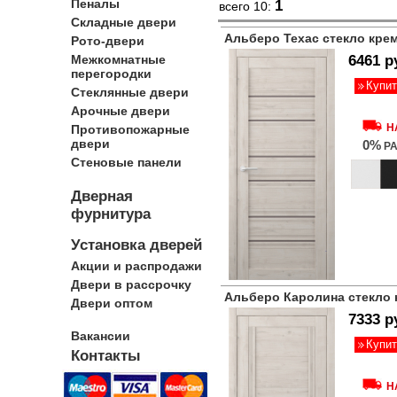
Пеналы
1
всего 10:
Складные двери
Альберо Техас стекло кр
Рото-двери
Межкомнатные
6461 р
перегородки
Купит
Стеклянные двери
Арочные двери
Н
Противопожарные
двери
0%
РА
Стеновые панели
Дверная
фурнитура
Установка дверей
Акции и распродажи
Двери в рассрочку
Альберо Каролина стекло
Двери оптом
7333 р
Вакансии
Купит
Контакты
Н