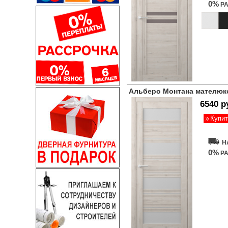
0%
РА
Альберо Монтана мателюк
6540 р
Купит
Н
0%
РА