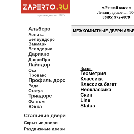
м.Речной вокзал
Ленинградское ш., 10
продаём двери c 2005г
8(495) 972-9879
Альберо
МЕЖКОМНАТНЫЕ ДВЕРИ АЛЬ
Аэлита
Белвуддорс
Ванмарк
Веллдорис
Дариано
ДвериПро
Лайндор
Эмаль
Ока
Геометрия
Прованс
Классика
Профиль дорс
Классика багет
Рада
Неоклассика
Статус
Скин
Триадорс
Line
Фантом
Status
Юкка
Стальные двери
Скрытые двери
Раздвижные двери