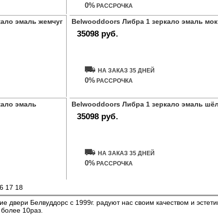
0%
РАССРОЧКА
кало эмаль жемчуг
Belwooddoors Либра 1 зеркало эмаль мок
35098 руб.
Купить дверь
НА ЗАКАЗ 35 ДНЕЙ
0%
РАССРОЧКА
кало эмаль
Belwooddoors Либра 1 зеркало эмаль шё
35098 руб.
Купить дверь
НА ЗАКАЗ 35 ДНЕЙ
0%
РАССРОЧКА
6
17
18
ие двери Белвуддорс с 1999г. радуют нас своим качеством и эстет
 более 10раз.