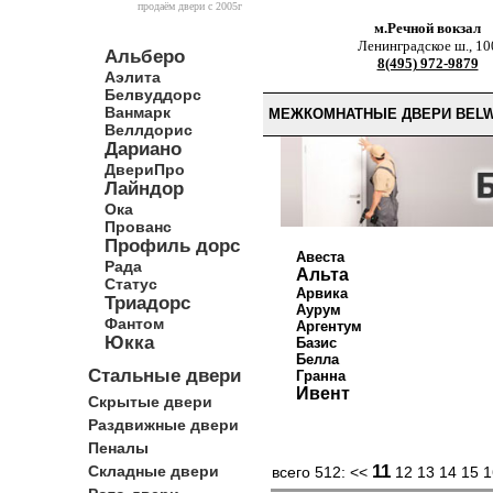
продаём двери c 2005г
м.Речной вокзал
Ленинградское ш., 10
Альберо
8(495) 972-9879
Аэлита
Белвуддорс
Ванмарк
МЕЖКОМНАТНЫЕ ДВЕРИ BEL
Веллдорис
Дариано
ДвериПро
Лайндор
Ока
Прованс
Профиль дорс
Авеста
Рада
Альта
Статус
Арвика
Триадорс
Аурум
Фантом
Аргентум
Юкка
Базис
Белла
Стальные двери
Гранна
Ивент
Скрытые двери
Раздвижные двери
Пеналы
11
Складные двери
всего 512:
<<
12
13
14
15
1