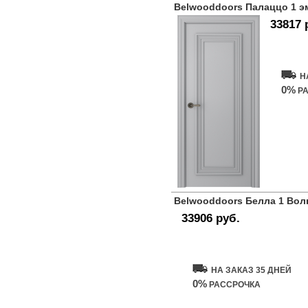
Belwooddoors Палаццо 1 э
33817 
Купит
Н
0%
РА
Belwooddoors Белла 1 Вол
33906 руб.
Купить дверь
НА ЗАКАЗ 35 ДНЕЙ
0%
РАССРОЧКА