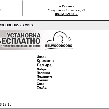
м.Раменки
0
Мичуринский проспект, 29
8(495) 669-8817
WOODDOORS ЛАМИРА
Инари
Кремона
Ламира
Либра
Палаццо
Платинум
Роялти
Свеа
Слайд
6
17
18