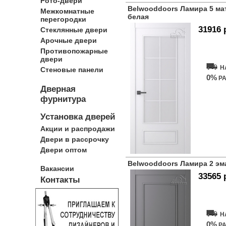
Рото-двери
Belwooddoors Ламира 5 ма
Межкомнатные
белая
перегородки
31916 
Стеклянные двери
Арочные двери
Купит
Противопожарные
двери
Н
Стеновые панели
0%
РА
Дверная
фурнитура
Установка дверей
Акции и распродажи
Двери в рассрочку
Двери оптом
Belwooddoors Ламира 2 эм
Вакансии
33565 
Контакты
Купит
Н
0%
РА