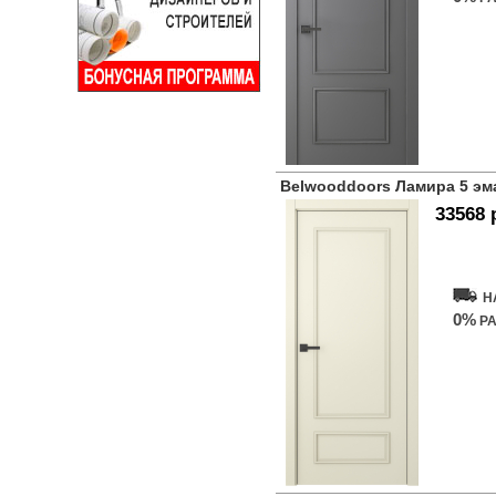
Belwooddoors Ламира 5 э
33568 
Купит
Н
0%
РА