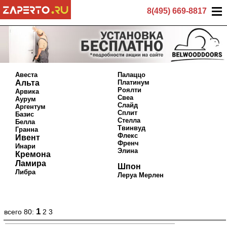
8(495) 669-8817
Авеста
Палаццо
Альта
Платинум
Роялти
Арвика
Свеа
Аурум
Слайд
Аргентум
Сплит
Базис
Стелла
Белла
Твинвуд
Гранна
Флекс
Ивент
Френч
Инари
Элина
Кремона
Ламира
Шпон
Либра
Леруа Мерлен
1
всего 80:
2
3