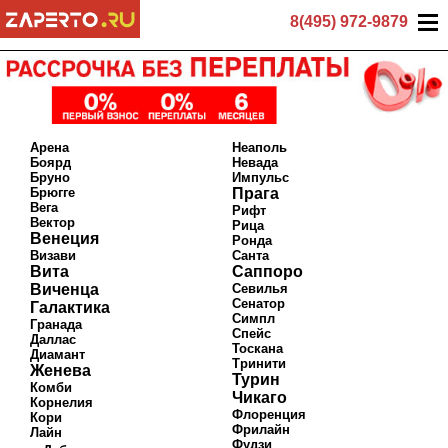
8(495) 972-9879
Арена
Неаполь
Боярд
Невада
Бруно
Импульс
Брюгге
Прага
Вега
Рифт
Вектор
Рица
Венеция
Ронда
Визави
Санта
Вита
Саппоро
Виченца
Севилья
Сенатор
Галактика
Симпл
Гранада
Спейс
Даллас
Тоскана
Диамант
Тринити
Женева
Турин
Комби
Чикаго
Корнелия
Флоренция
Кори
Фрилайн
Лайн
Фудзи