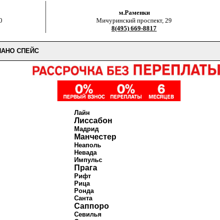
м.Раменки
0
Мичуринский проспект, 29
8(495) 669-8817
АНО СПЕЙС
Лайн
Лиссабон
Мадрид
Манчестер
Неаполь
Невада
Импульс
Прага
Рифт
Рица
Ронда
Санта
Саппоро
Севилья