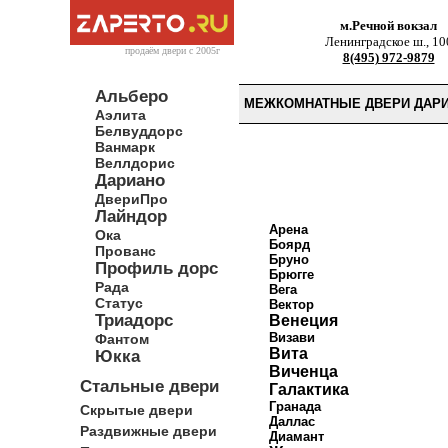
м.Речной вокзал
Ленинградское ш., 10
продаём двери c 2005г
8(495) 972-9879
Альберо
МЕЖКОМНАТНЫЕ ДВЕРИ ДАРИ
Аэлита
Белвуддорс
Ванмарк
Веллдорис
Дариано
ДвериПро
Лайндор
Арена
Ока
Боярд
Прованс
Бруно
Профиль дорс
Брюгге
Рада
Вега
Статус
Вектор
Триадорс
Венеция
Визави
Фантом
Вита
Юкка
Виченца
Стальные двери
Галактика
Гранада
Скрытые двери
Даллас
Раздвижные двери
Диамант