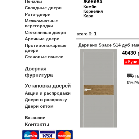
Пеналы
Женева
Комби
Складные двери
Корнелия
Рото-двери
Кори
Межкомнатные
перегородки
Стеклянные двери
1
всего 6:
Арочные двери
Дариано Space S14 дуб эм
Противопожарные
двери
40430 
Стеновые панели
Купит
Дверная
фурнитура
Н
0%
РА
Установка дверей
Акции и распродажи
Двери в рассрочку
Двери оптом
Вакансии
Контакты