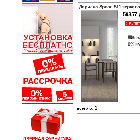
Дариано Space S11 зеркало
59357 
Купит
Н
0%
РА
1
всего 6: