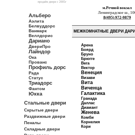
продаём двери c 2005г
м.Речной вокзал
Ленинградское ш., 10
Альберо
8(495) 972-9879
Аэлита
Белвуддорс
Ванмарк
МЕЖКОМНАТНЫЕ ДВЕРИ ДАРИ
Веллдорис
Дариано
Арена
ДвериПро
Боярд
Лайндор
Бруно
Ока
Брюгге
Прованс
Вега
Профиль дорс
Вектор
Венеция
Рада
Статус
Визави
Вита
Триадорс
Виченца
Фантом
Галактика
Юкка
Гранада
Стальные двери
Даллас
Диамант
Скрытые двери
Женева
Раздвижные двери
Комби
Корнелия
Пеналы
Кори
Складные двери