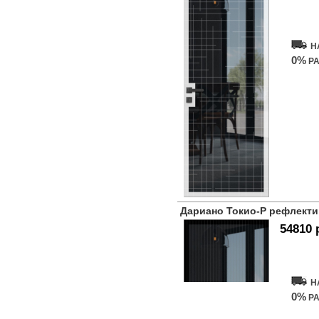
Купит
Н
0%
РА
Дариано Токио-Р рефлекти
54810 
Купит
Н
0%
РА