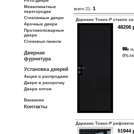
Рото-двери
Межкомнатные
1
всего 21:
перегородки
Стеклянные двери
Дариано Токио-Р стекло са
Арочные двери
48206 
Противопожарные
двери
Купит
Стеновые панели
Н
Дверная
0%
РА
фурнитура
Установка дверей
Акции и распродажи
Двери в рассрочку
Двери оптом
Вакансии
Контакты
Дариано Токио-Р рефлекти
51944 