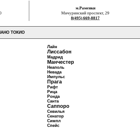
м.Раменки
0
Мичуринский проспект, 29
8(495) 669-8817
АНО ТОКИО
Лайн
Лиссабон
Мадрид
Манчестер
Неаполь
Невада
Импульс
Прага
Рифт
Рица
Ронда
Санта
Саппоро
Севилья
Сенатор
Симпл
Спейс