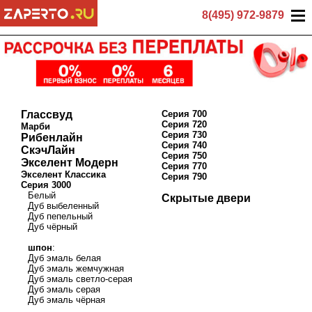
8(495) 972-9879
Глассвуд
Серия 700
Серия 720
Марби
Серия 730
Рибенлайн
Серия 740
СкэчЛайн
Серия 750
Экселент Модерн
Серия 770
Экселент Классика
Серия 790
Серия 3000
Белый
Скрытые двери
Дуб выбеленный
Дуб пепельный
Дуб чёрный
шпон
:
Дуб эмаль белая
Дуб эмаль жемчужная
Дуб эмаль светло-серая
Дуб эмаль серая
Дуб эмаль чёрная