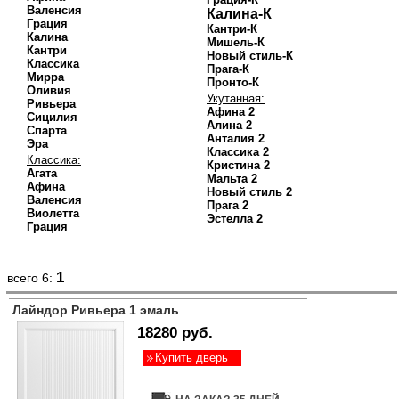
Валенсия
Калина-К
Грация
Кантри-К
Калина
Мишель-К
Кантри
Новый стиль-К
Классика
Прага-К
Мирра
Пронто-К
Оливия
Укутанная:
Ривьера
Афина 2
Сицилия
Алина 2
Спарта
Анталия 2
Эра
Классика 2
Классика:
Кристина 2
Агата
Мальта 2
Афина
Новый стиль 2
Валенсия
Прага 2
Виолетта
Эстелла 2
Грация
1
всего 6:
Лайндор Ривьера 1 эмаль
18280 руб.
Купить дверь