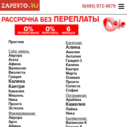
8(495) 972-9879
Престиж
Багетная:
Алина
Color эмаль:
Амелия
Аврора
Анталия
Агата
Грация-1
Афина
Калина
Валенсия
Кантри
Виолетта
Марта
Грация
Оливия
Калина
Пронто
Кантри
Селеста
София
Камелия
Мишель
Погонажная:
Ника
Арабика
Пронто
Камелия
Эстелла
Лайма
Фрезерованная:
Ника
Аврора
Калёвочная:
Арго
Валенсия-К
Афина
Грация-К