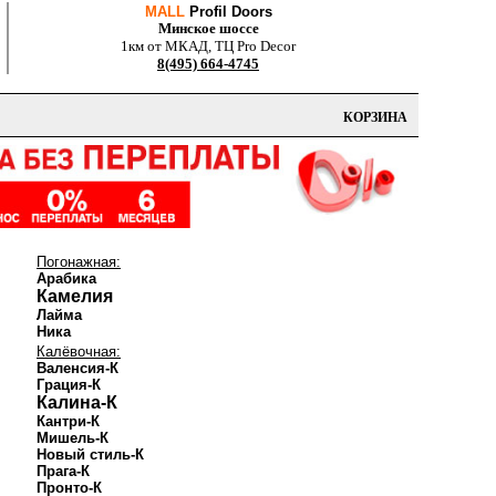
MALL
Profil Doors
Минское шоссе
1км от МКАД, ТЦ Pro Decor
8(495) 664-4745
КОРЗИНА
Погонажная:
Арабика
Камелия
Лайма
Ника
Калёвочная:
Валенсия-К
Грация-К
Калина-К
Кантри-К
Мишель-К
Новый стиль-К
Прага-К
Пронто-К