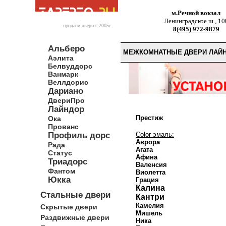
м.Речной вокзал
Ленинградское ш., 10
продаём двери c 2005г
8(495) 972-9879
Альберо
МЕЖКОМНАТНЫЕ ДВЕРИ ЛАЙН
Аэлита
Белвуддорс
Ванмарк
Веллдорис
Дариано
ДвериПро
Лайндор
Престиж
Ока
Прованс
Профиль дорс
Color эмаль:
Аврора
Рада
Агата
Статус
Афина
Триадорс
Валенсия
Фантом
Виолетта
Юкка
Грация
Калина
Стальные двери
Кантри
Камелия
Скрытые двери
Мишель
Раздвижные двери
Ника