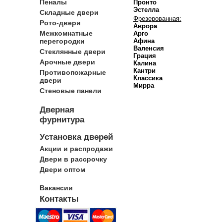
Пеналы
Пронто
Эстелла
Складные двери
Фрезерованная:
Рото-двери
Аврора
Межкомнатные
Арго
перегородки
Афина
Валенсия
Стеклянные двери
Грация
Арочные двери
Калина
Кантри
Противопожарные
Классика
двери
Мирра
Стеновые панели
Дверная
фурнитура
Установка дверей
Акции и распродажи
Двери в рассрочку
Двери оптом
Вакансии
Контакты