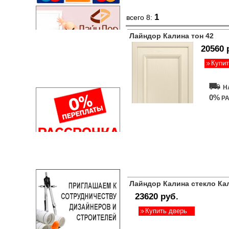
1
всего 8:
Лайндор Калина тон 42
20560 
Купит
Н
0%
РА
Лайндор Калина стекло Кал
23620 руб.
Купить дверь