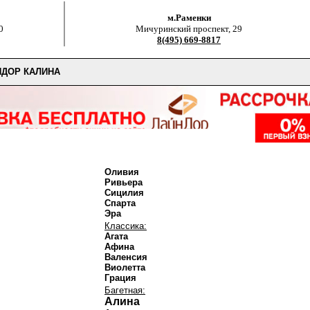
м.Раменки
0
Мичуринский проспект, 29
8(495) 669-8817
ДОР КАЛИНА
Оливия
Ривьера
Сицилия
Спарта
Эра
Классика:
Агата
Афина
Валенсия
Виолетта
Грация
Багетная:
Алина