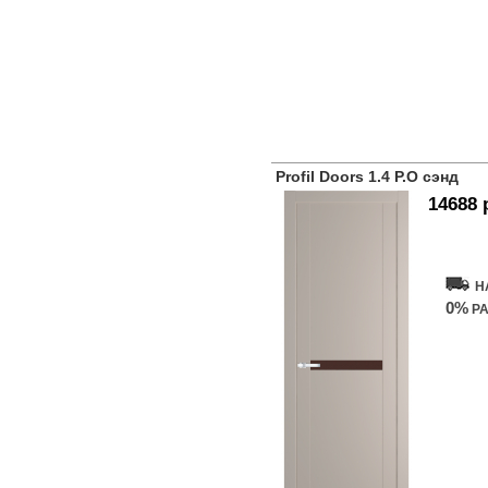
Profil Doors 1.4 P.O сэнд
14688 
Купит
Н
0%
РА