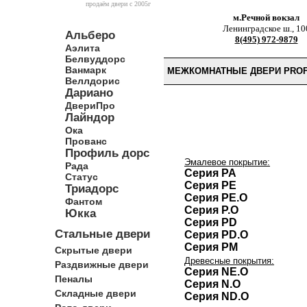
продаём двери c 2005г
м.Речной вокзал
Ленинградское ш., 10
Альберо
8(495) 972-9879
Аэлита
Белвуддорс
Ванмарк
МЕЖКОМНАТНЫЕ ДВЕРИ PROFI
Веллдорис
Дариано
ДвериПро
Лайндор
Ока
Прованс
Профиль дорс
Эмалевое покрытие:
Рада
Серия PA
Статус
Серия PE
Триадорс
Серия PE.O
Фантом
Серия P.O
Юкка
Серия PD
Стальные двери
Серия PD.O
Серия PM
Скрытые двери
Древесные покрытия:
Раздвижные двери
Серия NE.O
Пеналы
Серия N.O
Складные двери
Серия ND.O