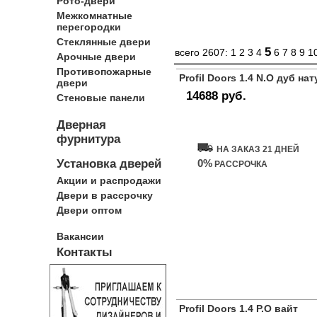
Рото-двери
Межкомнатные
перегородки
Стеклянные двери
5
всего 2607:
1
2
3
4
6
7
8
9
1
Арочные двери
Противопожарные
Profil Doors 1.4 N.O дуб н
двери
14688 руб.
Стеновые панели
Купить дверь
Дверная
фурнитура
НА ЗАКАЗ 21 ДНЕЙ
Установка дверей
0%
РАССРОЧКА
Акции и распродажи
Двери в рассрочку
Двери оптом
Вакансии
Контакты
Profil Doors 1.4 P.O вайт