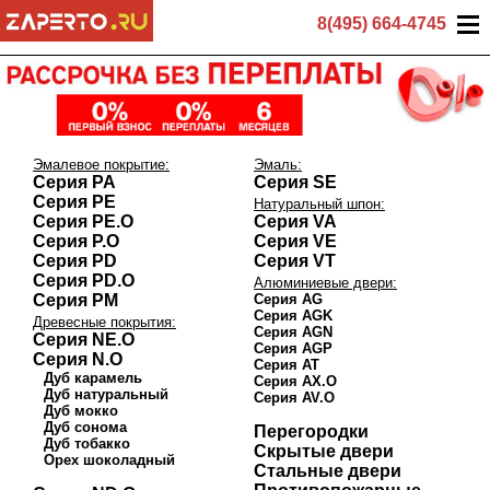
8(495) 664-4745
Эмалевое покрытие:
Эмаль:
Серия PA
Серия SE
Серия PE
Натуральный шпон:
Серия PE.O
Серия VA
Серия P.O
Серия VE
Серия PD
Серия VT
Серия PD.O
Алюминиевые двери:
Серия PM
Серия AG
Серия AGK
Древесные покрытия:
Серия AGN
Серия NE.O
Серия AGP
Серия N.O
Серия AT
Дуб карамель
Серия AX.O
Дуб натуральный
Серия AV.O
Дуб мокко
Дуб сонома
Перегородки
Дуб тобакко
Скрытые двери
Орех шоколадный
Стальные двери