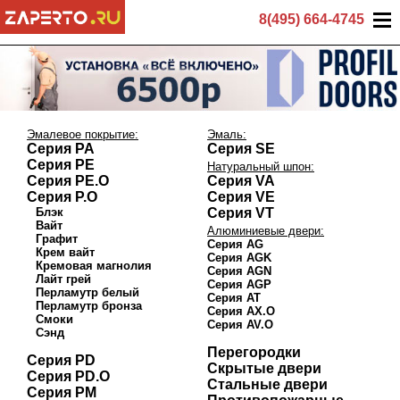
8(495) 664-4745
Эмалевое покрытие:
Эмаль:
Серия PA
Серия SE
Серия PE
Натуральный шпон:
Серия PE.O
Серия VA
Серия P.O
Серия VE
Блэк
Серия VT
Вайт
Алюминиевые двери:
Графит
Серия AG
Крем вайт
Серия AGK
Кремовая магнолия
Серия AGN
Лайт грей
Серия AGP
Перламутр белый
Серия AT
Перламутр бронза
Серия AX.O
Смоки
Серия AV.O
Сэнд
Перегородки
Серия PD
Скрытые двери
Серия PD.O
Стальные двери
Серия PM