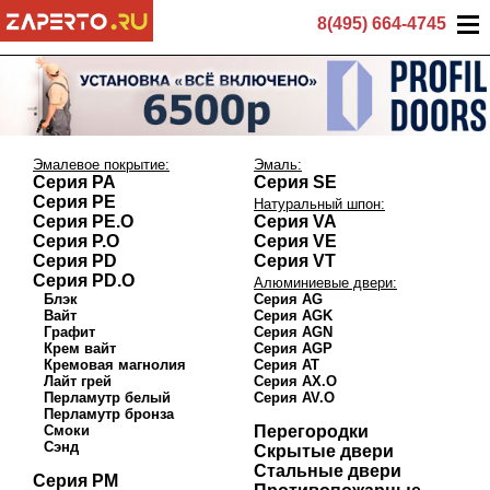
8(495) 664-4745
Эмалевое покрытие:
Эмаль:
Серия PA
Серия SE
Серия PE
Натуральный шпон:
Серия PE.O
Серия VA
Серия P.O
Серия VE
Серия PD
Серия VT
Серия PD.O
Алюминиевые двери:
Блэк
Серия AG
Вайт
Серия AGK
Графит
Серия AGN
Крем вайт
Серия AGP
Кремовая магнолия
Серия AT
Лайт грей
Серия AX.O
Перламутр белый
Серия AV.O
Перламутр бронза
Смоки
Перегородки
Сэнд
Скрытые двери
Стальные двери
Серия PM