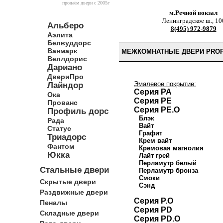
продаём двери c 2005г
м.Речной вокзал
Ленинградское ш., 10
Альберо
8(495) 972-9879
Аэлита
Белвуддорс
Ванмарк
МЕЖКОМНАТНЫЕ ДВЕРИ PROFI
Веллдорис
Дариано
ДвериПро
Эмалевое покрытие:
Лайндор
Серия PA
Ока
Серия PE
Прованс
Серия PE.O
Профиль дорс
Блэк
Рада
Вайт
Статус
Графит
Триадорс
Крем вайт
Фантом
Кремовая магнолия
Юкка
Лайт грей
Перламутр белый
Стальные двери
Перламутр бронза
Смоки
Скрытые двери
Сэнд
Раздвижные двери
Серия P.O
Пеналы
Серия PD
Складные двери
Серия PD.O