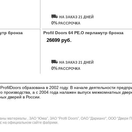
Купить дверь
НА ЗАКАЗ 21 ДНЕЙ
0%
РАССРОЧКА
мутр бронза
Profil Doors 64 PE.O перламутр бронза
26699 руб.
Купить дверь
НА ЗАКАЗ 21 ДНЕЙ
0%
РАССРОЧКА
ProfilDoors образована в 2002 году. В начале деятельности предп
о производства, а с 2004 года налажен выпуск межкомнатных две
ых дверей в России.
ы материалы , ЗАО “Юкка”, ЗАО “Profil Doors”, ОАО "Дариано", ООО "Двери 
с
на официальном сайте фабрики.