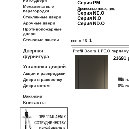
Рото-двери
Серия PM
Межкомнатные
Древесные покрытия:
перегородки
Серия NE.O
Стеклянные двери
Серия N.O
Арочные двери
Серия ND.O
Противопожарные
двери
Стеновые панели
1
всего 26:
Дверная
Profil Doors 1 PE.O перлам
фурнитура
21691 
Установка дверей
Купит
Акции и распродажи
Двери в рассрочку
Н
Двери оптом
0%
РА
Вакансии
Контакты