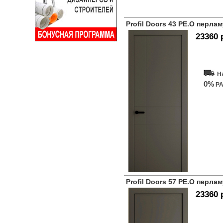
Profil Doors 43 PE.O перла
23360 
Купит
Н
0%
РА
Profil Doors 57 PE.O перла
23360 
Купит