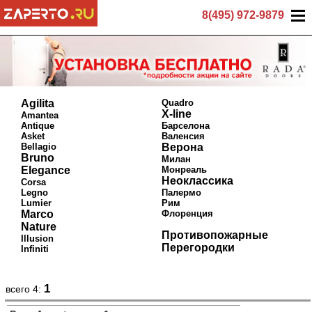
8(495) 972-9879
Agilita
Quadro
X-line
Amantea
Antique
Барселона
Asket
Валенсия
Bellagio
Верона
Bruno
Милан
Elegance
Монреаль
Неоклассика
Corsa
Legno
Палермо
Lumier
Рим
Marco
Флоренция
Nature
Противопожарные
Illusion
Перегородки
Infiniti
1
всего 4: