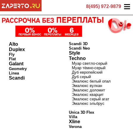
8(495) 972-9879
Alto
Scandi 3D
Scandi Neo
Duplex
Style
Fly
Techno
Flat
Galant
Муар светло-серый
Муар тёмно-серый
Geometry
Дуб европейский
Linea
Дуб серый
Scandi
Эмалюкс белый опал
Эмалюкс вулкан
Эмалюкс доломит
Эмалюкс кварцит
Эмалюкс серый агат
Эмалюкс эльбрус
Unica 3D Flex
Villa
Xline
Verona