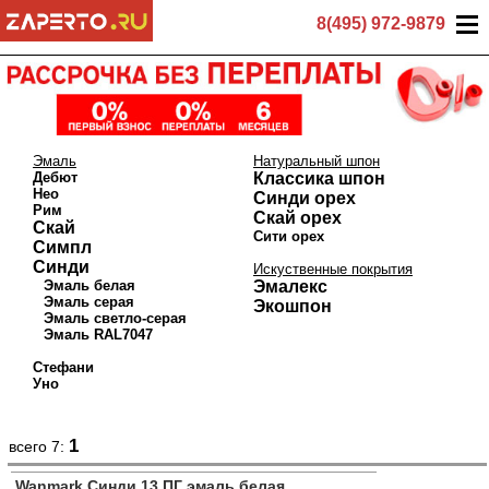
8(495) 972-9879
Эмаль
Натуральный шпон
Дебют
Классика шпон
Нео
Синди орех
Рим
Скай орех
Скай
Сити орех
Симпл
Синди
Искуственные покрытия
Эмаль белая
Эмалекс
Эмаль серая
Экошпон
Эмаль светло-серая
Эмаль RAL7047
Стефани
Уно
1
всего 7:
Wanmark Синди 13 ПГ эмаль белая