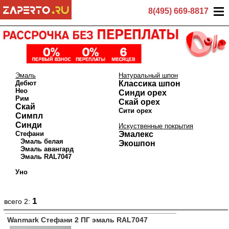
8(495) 669-8817
Эмаль
Натуральный шпон
Дебют
Классика шпон
Нео
Синди орех
Рим
Скай орех
Скай
Сити орех
Симпл
Синди
Искуственные покрытия
Стефани
Эмалекс
Эмаль белая
Экошпон
Эмаль авангард
Эмаль RAL7047
Уно
1
всего 2:
Wanmark Стефани 2 ПГ эмаль RAL7047