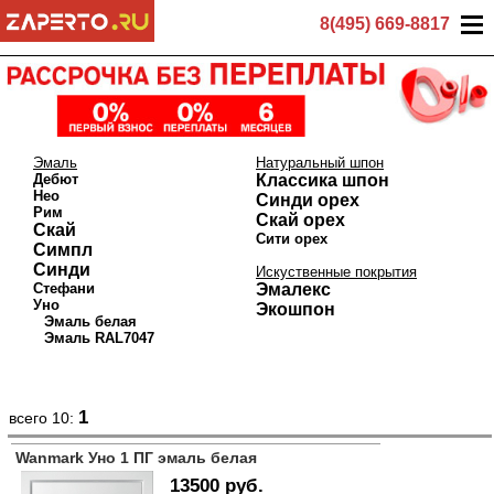
8(495) 669-8817
Эмаль
Натуральный шпон
Дебют
Классика шпон
Нео
Синди орех
Рим
Скай орех
Скай
Сити орех
Симпл
Синди
Искуственные покрытия
Стефани
Эмалекс
Уно
Экошпон
Эмаль белая
Эмаль RAL7047
1
всего 10:
Wanmark Уно 1 ПГ эмаль белая
13500 руб.