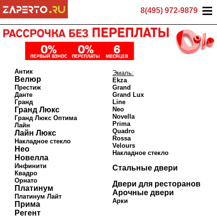
8(495) 972-9879
Антик
Эмаль:
Велюр
Ekza
Престиж
Grand
Данте
Grand Lux
Гранд
Line
Гранд Люкс
Neo
Novella
Гранд Люкс Оптима
Prima
Лайн
Quadro
Лайн Люкс
Rossa
Накладное стекло
Velours
Нео
Накладное стекло
Новелла
Инфинити
Стальные двери
Квадро
Орнато
Двери для ресторанов
Платинум
Арочные двери
Платинум Лайт
Арки
Прима
Регент