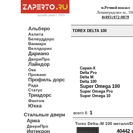
м.Речной вокзал
Ленинградское ш., 10
продаём двери c 2005г
8(495) 972-9879
Альберо
TOREX DELTA 100
Аэлита
Белвуддорс
Ванмарк
Веллдорис
Дариано
ДвериПро
Лайндор
Серия-X
Ока
Delta Pro
Прованс
Delta M
Профиль дорс
Delta 100
Рада
Super Omega 100
Статус
Super Omega Pro
Триадорс
Super Omega 10
Фантом
Юкка
1
всего 6:
Стальные двери
Арма
Torex Delta–M 100 металл/D
ДвериПро
40442 
Интекрон