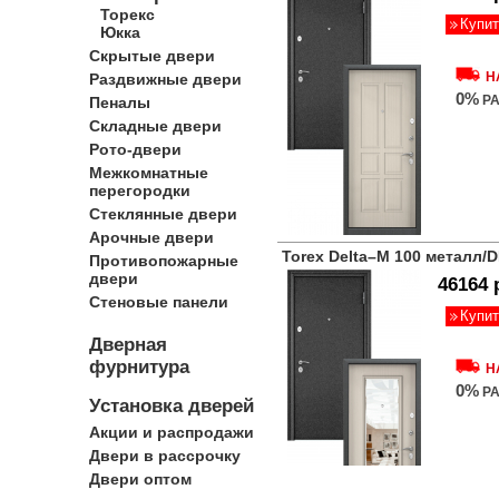
Торекс
Купит
Юкка
Скрытые двери
Н
Раздвижные двери
0%
РА
Пеналы
Складные двери
Рото-двери
Межкомнатные
перегородки
Стеклянные двери
Арочные двери
Torex Delta–M 100 металл/
Противопожарные
двери
46164 
Стеновые панели
Купит
Дверная
фурнитура
Н
0%
РА
Установка дверей
Акции и распродажи
Двери в рассрочку
Двери оптом