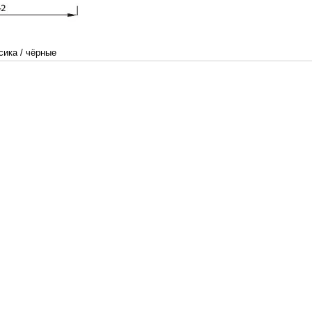
сика
/
чёрные