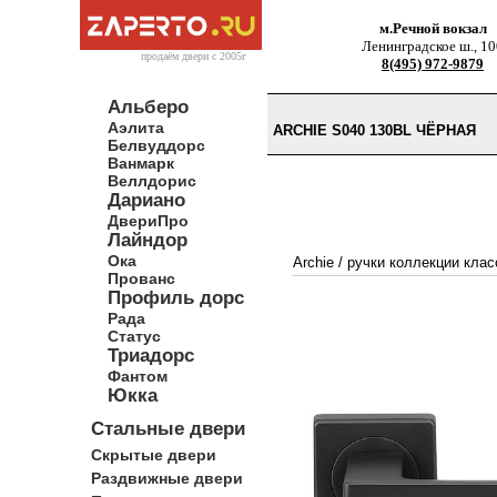
м.Речной вокзал
Ленинградское ш., 10
продаём двери c 2005г
8(495) 972-9879
Альберо
Аэлита
ARCHIE S040 130BL ЧЁРНАЯ
Белвуддорс
Ванмарк
Веллдорис
Дариано
ДвериПро
Лайндор
Ока
Archie
/
ручки коллекции клас
Прованс
Профиль дорс
Рада
Статус
Триадорс
Фантом
Юкка
Стальные двери
Скрытые двери
Раздвижные двери