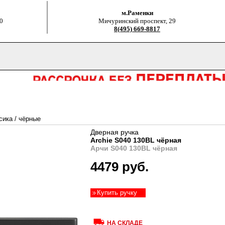
м.Раменки
0
Мичуринский проспект, 29
8(495) 669-8817
сика
/
чёрные
Дверная ручка
Archie S040 130BL чёрная
Арчи S040 130BL чёрная
4479 руб.
Купить ручку
НА СКЛАДЕ