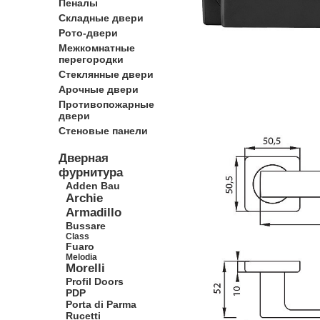
Пеналы
Складные двери
Рото-двери
Межкомнатные
перегородки
Стеклянные двери
Арочные двери
Противопожарные
двери
Стеновые панели
Дверная
фурнитура
Adden Bau
Archie
Armadillo
Bussare
Class
Fuaro
Melodia
Morelli
Profil Doors
PDP
Porta di Parma
Rucetti