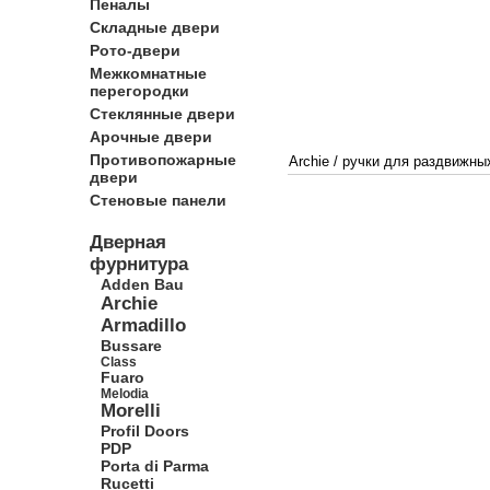
Пеналы
Складные двери
Рото-двери
Межкомнатные
перегородки
Стеклянные двери
Арочные двери
Противопожарные
Archie
/
ручки для раздвижных
двери
Стеновые панели
Дверная
фурнитура
Adden Bau
Archie
Armadillo
Bussare
Class
Fuaro
Melodia
Morelli
Profil Doors
PDP
Porta di Parma
Rucetti