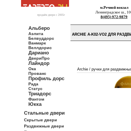
м.Речной вокзал
Ленинградское ш., 10
продаём двери c 2005г
8(495) 972-9879
Альберо
Аэлита
ARCHIE A-K02-VO2 ДЛЯ РАЗД
Белвуддорс
Ванмарк
Веллдорис
Дариано
ДвериПро
Лайндор
Ока
Archie
/
ручки для раздвижных
Прованс
Профиль дорс
Рада
Статус
Триадорс
Фантом
Юкка
Стальные двери
Скрытые двери
Раздвижные двери