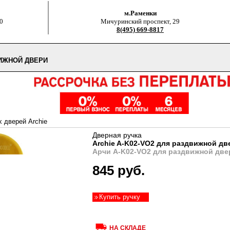
м.Раменки
0
Мичуринский проспект, 29
8(495) 669-8817
ВИЖНОЙ ДВЕРИ
 дверей Archie
Дверная ручка
Archie A-K02-VO2 для раздвижной дв
Арчи A-K02-VO2 для раздвижной две
845 руб.
Купить ручку
НА СКЛАДЕ