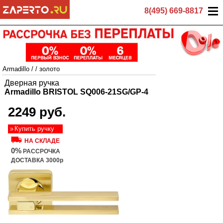
8(495) 669-8817
Armadillo
/
/
золото
Дверная ручка
Armadillo BRISTOL SQ006-21SG/GP-4
2249 руб.
Купить ручку
НА СКЛАДЕ
0%
РАССРОЧКА
ДОСТАВКА 3000р