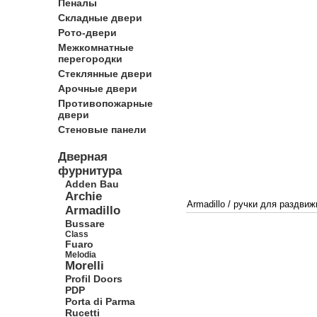
Пеналы
Складные двери
Рото-двери
Межкомнатные
перегородки
Стеклянные двери
Арочные двери
Противопожарные
двери
Стеновые панели
Дверная
фурнитура
Adden Bau
Archie
Armadillo
/
ручки для раздвиж
Armadillo
Bussare
Class
Fuaro
Melodia
Morelli
Profil Doors
PDP
Porta di Parma
Rucetti