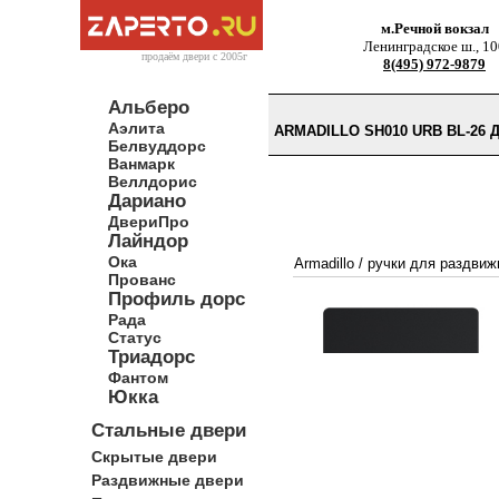
м.Речной вокзал
Ленинградское ш., 10
продаём двери c 2005г
8(495) 972-9879
Альберо
Аэлита
ARMADILLO SH010 URB BL-26
Белвуддорс
Ванмарк
Веллдорис
Дариано
ДвериПро
Лайндор
Ока
Armadillo
/
ручки для раздвиж
Прованс
Профиль дорс
Рада
Статус
Триадорс
Фантом
Юкка
Стальные двери
Скрытые двери
Раздвижные двери