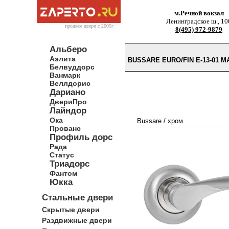
м.Речной вокзал
Ленинградское ш., 10
продаём двери c 2005г
8(495) 972-9879
Альберо
Аэлита
BUSSARE EURO/FIN E-13-01 
Белвуддорс
Ванмарк
Веллдорис
Дариано
ДвериПро
Лайндор
Ока
Bussare
/
хром
Прованс
Профиль дорс
Рада
Статус
Триадорс
Фантом
Юкка
Стальные двери
Скрытые двери
Раздвижные двери