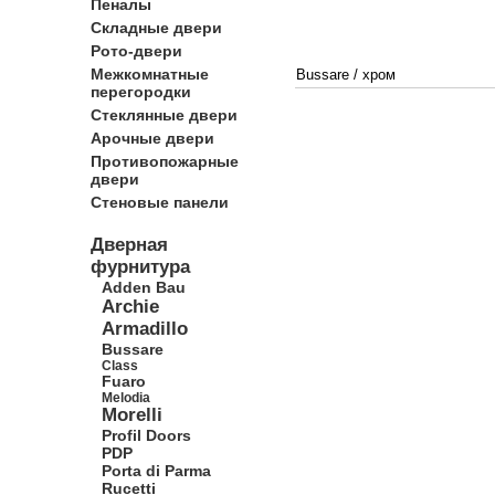
Пеналы
Складные двери
Рото-двери
Межкомнатные
Bussare
/
хром
перегородки
Стеклянные двери
Арочные двери
Противопожарные
двери
Стеновые панели
Дверная
фурнитура
Adden Bau
Archie
Armadillo
Bussare
Class
Fuaro
Melodia
Morelli
Profil Doors
PDP
Porta di Parma
Rucetti