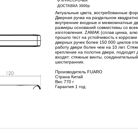
РАССРОЧКА
ДОСТАВКА 3000р
Актуальные цвета, востребованные фор
Дверная ручка на раздельном квадратн
внутренние входные и межкомнатные дв
размеры оснований совместимы со все
изготовления: ZAMAK (сплав цинка, алю
прошло тест на устойчивость к коррозии
дверных ручек более 150 000 циклов от
работу двери более чем на 10 лет. Стя
крепление на полотне двери, подходят 
входят: стяжные винты, соединительны
шестигранник.
Производитель FUARO
Страна Китай
Вес 770 г
Гарантия 1 год