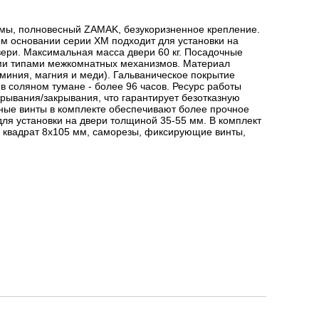
мы, полновесный ZAMAK, безукоризненное крепление.
ом основании серии XM подходит для установки на
ери. Максимальная масса двери 60 кг. Посадочные
ми типами межкомнатных механизмов. Материал
миния, магния и меди). Гальваническое покрытие
 в соляном тумане - более 96 часов. Ресурс работы
крывания/закрывания, что гарантирует безотказную
жные винты в комплекте обеспечивают более прочное
для установки на двери толщиной 35-55 мм. В комплект
й квадрат 8x105 мм, саморезы, фиксирующие винты,