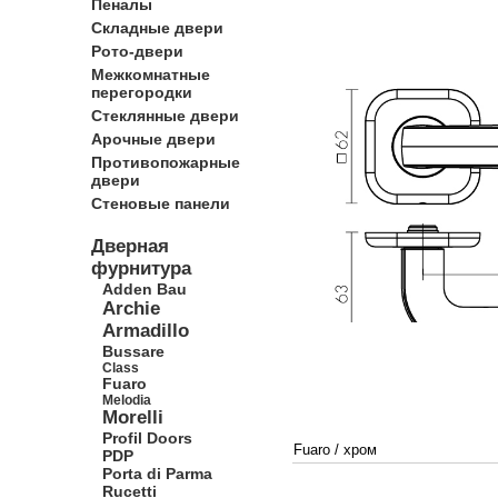
Пеналы
Складные двери
Рото-двери
Межкомнатные
перегородки
Стеклянные двери
Арочные двери
Противопожарные
двери
Стеновые панели
Дверная
фурнитура
Adden Bau
Archie
Armadillo
Bussare
Class
Fuaro
Melodia
Morelli
Profil Doors
Fuaro
/
хром
PDP
Porta di Parma
Rucetti