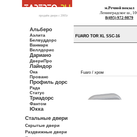
м.Речной вокзал
Ленинградское ш., 10
продаём двери c 2005г
8(495) 972-9879
Альберо
Аэлита
FUARO TOR XL SSC-16
Белвуддорс
Ванмарк
Веллдорис
Дариано
ДвериПро
Лайндор
Ока
Fuaro
/
хром
Прованс
Профиль дорс
Рада
Статус
Триадорс
Фантом
Юкка
Стальные двери
Скрытые двери
Раздвижные двери