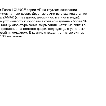
и Fuaro LOUNGE серии AR на круглом основании
ежкомнатные двери. Дверные ручки изготавливаются из
а ZAMAK (сплав цинка, алюминия, магния и меди).
 устойчивость к коррозии в соляном тумане - более 96
0 000 циклов открывания/закрывания. Стяжные винты в
крепление на полотне двери, подходят для установки
овый никель/хром. В комплект входят: стяжные винты,
130 мм, винты.