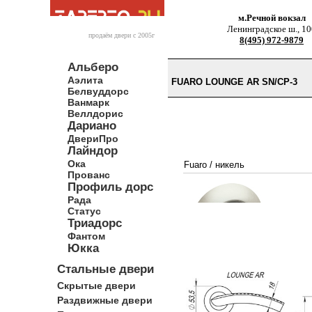
м.Речной вокзал
Ленинградское ш., 10
продаём двери c 2005г
8(495) 972-9879
Альберо
Аэлита
FUARO LOUNGE AR SN/CP-3
Белвуддорс
Ванмарк
Веллдорис
Дариано
ДвериПро
Лайндор
Ока
Fuaro
/
никель
Прованс
Профиль дорс
Рада
Статус
Триадорс
Фантом
Юкка
Стальные двери
Скрытые двери
Раздвижные двери