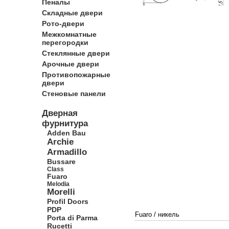
Пеналы
Складные двери
Рото-двери
Межкомнатные
перегородки
Стеклянные двери
Арочные двери
Противопожарные
двери
Стеновые панели
Дверная
фурнитура
Adden Bau
Archie
Armadillo
Bussare
Class
Fuaro
Melodia
Morelli
Profil Doors
PDP
Fuaro
/
никель
Porta di Parma
Rucetti