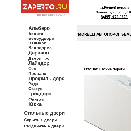
м.Речной вокзал
Ленинградское ш., 1
продаём двери c 2005г
8(495) 972-9879
Альберо
Аэлита
MORELLI АВТОПОРОГ SEA
Белвуддорс
Ванмарк
Веллдорис
Дариано
ДвериПро
Лайндор
Ока
автоматические пороги
Прованс
Профиль дорс
Рада
Статус
Триадорс
Фантом
Юкка
Стальные двери
Скрытые двери
Раздвижные двери