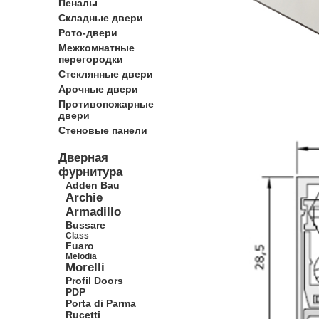
Пеналы
Складные двери
Рото-двери
Межкомнатные
перегородки
Стеклянные двери
Арочные двери
Противопожарные
двери
Стеновые панели
Дверная
фурнитура
Adden Bau
Archie
Armadillo
Bussare
Class
Fuaro
Melodia
Morelli
Profil Doors
PDP
Porta di Parma
Rucetti