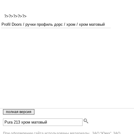
?>?>?>?>?>
Profil Doors
/
ручки профиль дорс
/
хром
/
хром матовый
При оформлении сайта использованы материалы , ЗАО “Юкка”, ЗАО