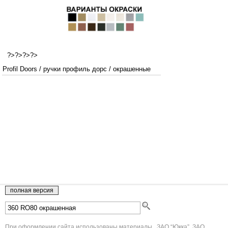
?>?>?>?>
Profil Doors
/
ручки профиль дорс
/
окрашенные
При оформлении сайта использованы материалы , ЗАО “Юкка”, ЗАО