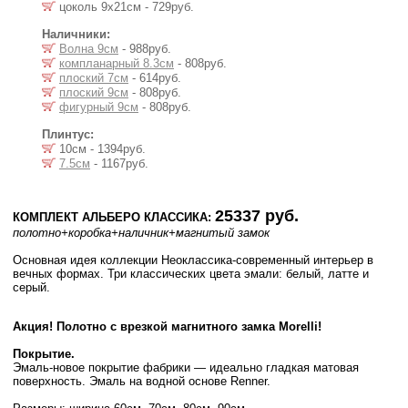
цоколь 9х21см - 729руб.
Наличники:
Волна 9см
- 988руб.
компланарный 8.3см
- 808руб.
плоский 7см
- 614руб.
плоский 9см
- 808руб.
фигурный 9см
- 808руб.
Плинтус:
10см - 1394руб.
7.5см
- 1167руб.
25337 руб.
КОМПЛЕКТ АЛЬБЕРО КЛАССИКА:
полотно
+коробка
+наличник
+магнитый замок
Основная идея коллекции Неоклассика-современный интерьер в
вечных формах. Три классических цвета эмали: белый, латте и
серый.
Акция! Полотно с врезкой магнитного замка Morelli!
Покрытие.
Эмаль-новое покрытие фабрики — идеально гладкая матовая
поверхность. Эмаль на водной основе Renner.