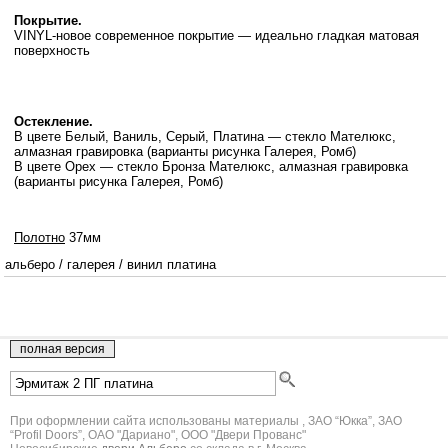
Покрытие.
VINYL-новое современное покрытие — идеально гладкая матовая
поверхность
Остекление.
В цвете Белый, Ваниль, Серый, Платина — стекло Мателюкс,
алмазная гравировка (варианты рисунка Галерея, Ромб)
В цвете Орех — стекло Бронза Мателюкс, алмазная гравировка
(варианты рисунка Галерея, Ромб)
Полотно
37мм
альберо
/
галерея
/
винил платина
При оформлении сайта использованы материалы , ЗАО “Юкка”, ЗАО
“Profil Doors”, ОАО "Дариано", ООО "Двери Прованс"