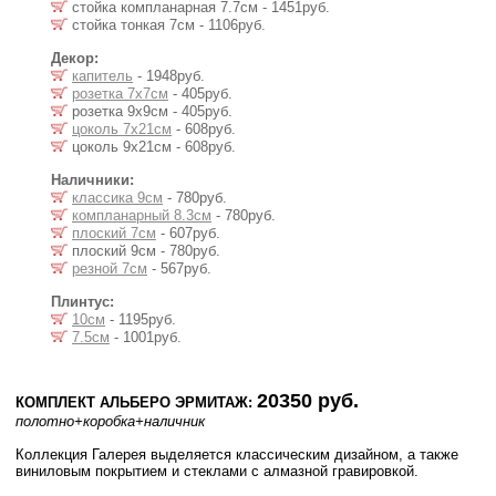
стойка компланарная 7.7см - 1451руб.
стойка тонкая 7см - 1106руб.
Декор:
капитель
- 1948руб.
розетка 7x7см
- 405руб.
розетка 9x9см - 405руб.
цоколь 7x21см
- 608руб.
цоколь 9x21см - 608руб.
Наличники:
классика 9см
- 780руб.
компланарный 8.3см
- 780руб.
плоский 7см
- 607руб.
плоский 9см - 780руб.
резной 7см
- 567руб.
Плинтус:
10см
- 1195руб.
7.5см
- 1001руб.
20350 руб.
КОМПЛЕКТ АЛЬБЕРО ЭРМИТАЖ:
полотно
+коробка
+наличник
Коллекция Галерея выделяется классическим дизайном, а также
виниловым покрытием и стеклами с алмазной гравировкой.