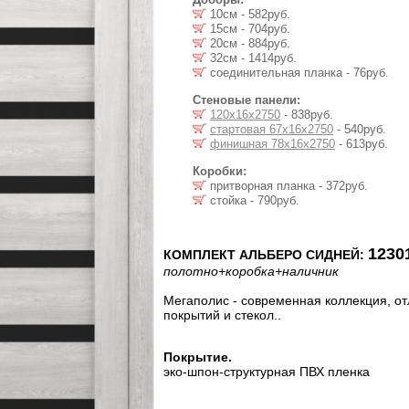
10см - 582руб.
15см - 704руб.
20см - 884руб.
32см - 1414руб.
соединительная планка - 76руб.
Стеновые панели:
120х16х2750
- 838руб.
стартовая 67х16х2750
- 540руб.
финишная 78х16х2750
- 613руб.
Коробки:
притворная планка - 372руб.
стойка - 790руб.
1230
КОМПЛЕКТ АЛЬБЕРО СИДНЕЙ:
полотно
+коробка
+наличник
Мегаполис - современная коллекция, 
покрытий и стекол..
Покрытие.
эко-шпон-структурная ПВХ пленка