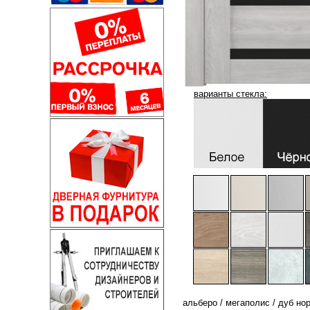
варианты стекла:
альберо
/
мегаполис
/
дуб но