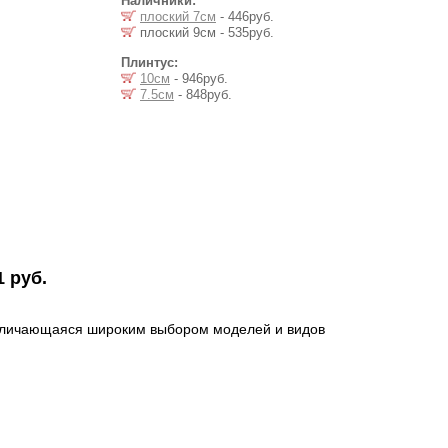
Наличники:
плоский 7см
- 446руб.
плоский 9см - 535руб.
Плинтус:
10см
- 946руб.
7.5см
- 848руб.
1 руб.
отличающаяся широким выбором моделей и видов