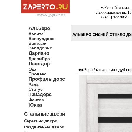
м.Речной вокзал
Ленинградское ш., 10
продаём двери c 2005г
8(495) 972-9879
Альберо
Аэлита
АЛЬБЕРО СИДНЕЙ СТЕКЛО ДУ
Белвуддорс
Ванмарк
Веллдорис
Дариано
ДвериПро
Лайндор
Ока
альберо
/
мегаполис
/
дуб но
Прованс
Профиль дорс
Рада
Статус
Триадорс
Фантом
Юкка
Стальные двери
Скрытые двери
Раздвижные двери