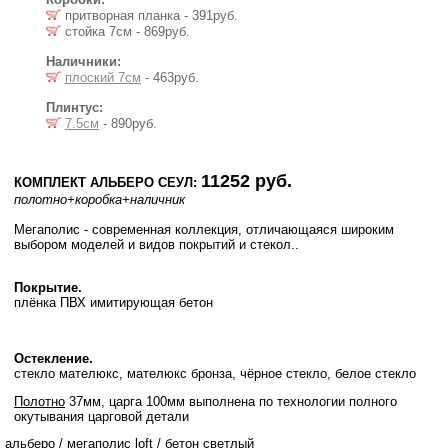
притворная планка - 391руб.
стойка 7см - 869руб.
Наличники:
плоский 7см
- 463руб.
Плинтус:
7.5см
- 890руб.
11252 руб.
КОМПЛЕКТ АЛЬБЕРО СЕУЛ:
полотно
+коробка
+наличник
Мегаполис - современная коллекция, отличающаяся широким
выбором моделей и видов покрытий и стекол..
Покрытие.
плёнка ПВХ имитирующая бетон
Остекление.
стекло мателюкс, мателюкс бронза, чёрное стекло, белое стекло
Полотно
37мм, царга 100мм выполнена по технологии полного
окутывания царговой детали
альберо
/
мегаполис loft
/
бетон светлый