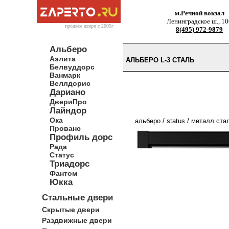
м.Речной вокзал
Ленинградское ш., 10
продаём двери c 2005г
8(495) 972-9879
Альберо
Аэлита
АЛЬБЕРО L-3 СТАЛЬ
Белвуддорс
Ванмарк
Веллдорис
Дариано
ДвериПро
Лайндор
Ока
альберо
/
status
/
металл ста
Прованс
Профиль дорс
Рада
Статус
Триадорс
Фантом
Юкка
Стальные двери
Скрытые двери
Раздвижные двери