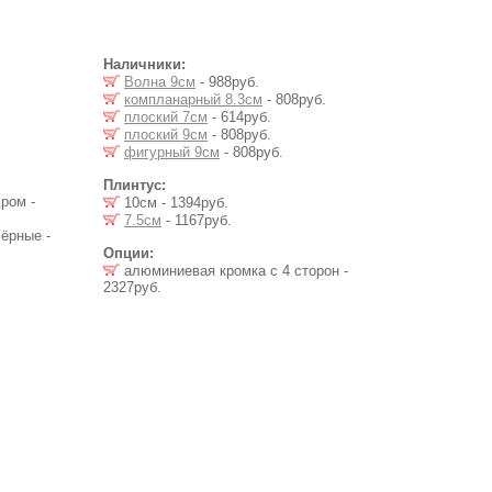
Наличники:
Волна 9см
- 988руб.
компланарный 8.3см
- 808руб.
плоский 7см
- 614руб.
плоский 9см
- 808руб.
фигурный 9см
- 808руб.
Плинтус:
ром -
10см - 1394руб.
7.5см
- 1167руб.
ёрные -
Опции:
алюминиевая кромка с 4 сторон -
2327руб.