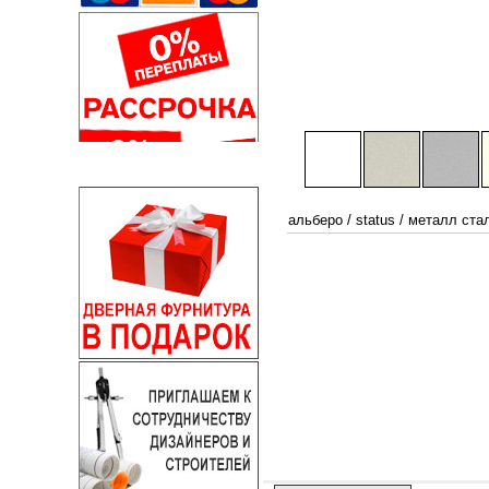
альберо
/
status
/
металл ста