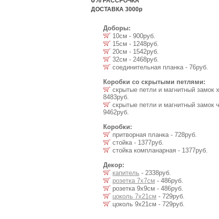
РАССРОЧКА
ДОСТАВКА 3000р
Доборы:
10см - 900руб.
15см - 1248руб.
20см - 1542руб.
32см - 2468руб.
соединительная планка - 76руб.
Коробки со скрытыми петлями:
скрытые петли и магнитный замок х
8483руб.
скрытые петли и магнитный замок ч
9462руб.
Коробки:
притворная планка - 728руб.
стойка - 1377руб.
стойка компланарная - 1377руб.
Декор:
капитель
- 2338руб.
розетка 7х7см
- 486руб.
розетка 9х9см - 486руб.
цоколь 7х21см
- 729руб.
цоколь 9х21см - 729руб.