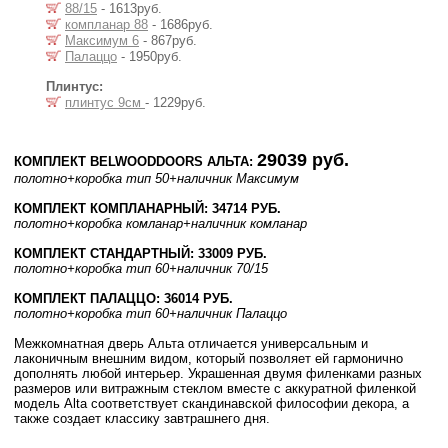
88/15
- 1613руб.
компланар 88
- 1686руб.
Максимум 6
- 867руб.
Палаццо
- 1950руб.
Плинтус:
плинтус 9см
- 1229руб.
29039 руб.
КОМПЛЕКТ BELWOODDOORS АЛЬТА:
полотно
+коробка тип 50
+наличник Максимум
КОМПЛЕКТ КОМПЛАНАРНЫЙ: 34714 РУБ.
полотно
+коробка комланар
+наличник комланар
КОМПЛЕКТ СТАНДАРТНЫЙ: 33009 РУБ.
полотно
+коробка тип 60
+наличник 70/15
КОМПЛЕКТ ПАЛАЦЦО: 36014 РУБ.
полотно
+коробка тип 60
+наличник Палаццо
Межкомнатная дверь Альта отличается универсальным и
лаконичным внешним видом, который позволяет ей гармонично
дополнять любой интерьер. Украшенная двумя филенками разных
размеров или витражным стеклом вместе с аккуратной филенкой
модель Alta соответствует скандинавской философии декора, а
также создает классику завтрашнего дня.