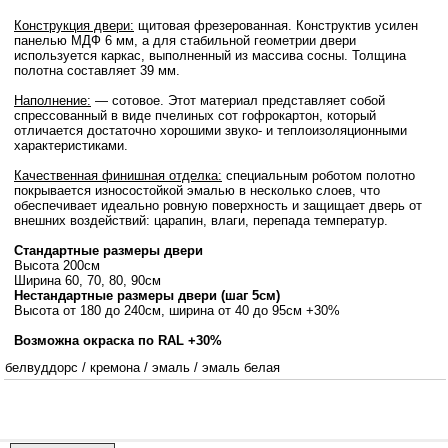
Конструкция двери:
щитовая фрезерованная. Конструктив усилен
панелью МДФ 6 мм, а для стабильной геометрии двери
используется каркас, выполненный из массива сосны. Толщина
полотна составляет 39 мм.
Наполнение:
— сотовое. Этот материал представляет собой
спрессованный в виде пчелиных сот гофрокартон, который
отличается достаточно хорошими звуко- и теплоизоляционными
характеристиками.
Качественная финишная отделка:
специальным роботом полотно
покрывается износостойкой эмалью в несколько слоев, что
обеспечивает идеально ровную поверхность и защищает дверь от
внешних воздействий: царапин, влаги, перепада температур.
Стандартные размеры двери
Высота 200см
Ширина 60, 70, 80, 90см
Нестандартные размеры двери (шаг 5см)
Высота от 180 до 240см, ширина от 40 до 95см +30%
Возможна окраска по RAL +30%
белвуддорс
/
кремона
/
эмаль
/
эмаль белая