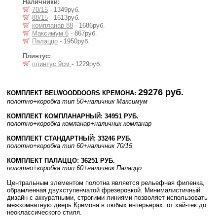
Наличники:
70/15
- 1349руб.
88/15
- 1613руб.
компланар 88
- 1686руб.
Максимум 6
- 867руб.
Палаццо
- 1950руб.
Плинтус:
плинтус 9см
- 1229руб.
29276 руб.
КОМПЛЕКТ BELWOODDOORS КРЕМОНА:
полотно
+коробка тип 50
+наличник Максимум
КОМПЛЕКТ КОМПЛАНАРНЫЙ: 34951 РУБ.
полотно
+коробка комланар
+наличник комланар
КОМПЛЕКТ СТАНДАРТНЫЙ: 33246 РУБ.
полотно
+коробка тип 60
+наличник 70/15
КОМПЛЕКТ ПАЛАЦЦО: 36251 РУБ.
полотно
+коробка тип 60
+наличник Палаццо
Центральным элементом полотна является рельефная филенка,
обрамленная двухступенчатой фрезеровкой. Минималистичный
дизайн с аккуратными, строгими линиями позволяет использовать
межкомнатную дверь Кремона в любых интерьерах: от хай-тек до
неоклассического стиля.