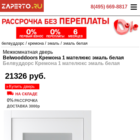
8(495) 669-8817
белвуддорс
/
кремона
/
эмаль
/
эмаль белая
Межкомнатная дверь
Belwooddoors Кремона 1 мателюкс эмаль белая
Белвуддорс Кремона 1 мателюкс эмаль белая
21326 руб.
Купить дверь
НА СКЛАДЕ
0%
РАССРОЧКА
ДОСТАВКА 3000р