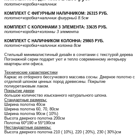
полотно
+коробка
+наличник
КОМПЛЕКТ С ФИГУРНЫМ НАЛИЧНИКОМ: 26315 РУБ.
полотно
+коробка
+наличник фигурный 8.5см
КОМПЛЕКТ С КОЛОННАМИ 3 ЭЛЕМЕНТА: 33635 РУБ.
полотно
+коробка
+колонны 3 элемента
КОМПЛЕКТ С НАЛИЧНИКОМ КОЛОННА: 29865 РУБ.
полотно
+коробка
+наличник колонна 8см
Стильный минималистичный дизайн в сочетании с текстурой дерева
Погонажной серии подарит уют и тепло современному интерьеру
квартиры или офиса.
Технические характеристики
Каркас из отборного бессучкового массива сосны. Дверное полотно с
отделкой шпоном ценных пород древесины. Покрытие
полиуретановым лаком.
Покрытие двери
большое количество изысканного натурального шпона.
Стандартные размеры:
Ширина полотна 40см
Ширина полотна 60, 70, 80см
Ширина полотна 90см ( 10%)
Высота дверного полотна 200cм
Полотна 60*190 и 55*190см
Нестандартные размеры:
Высота дверного полотна 210 ( 10%), 220 ( 20%), 230 ( 30%)см