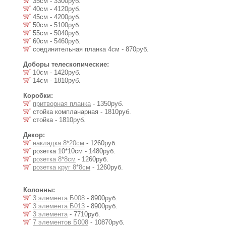
35см - 3300руб.
40см - 4120руб.
45см - 4200руб.
50см - 5100руб.
55см - 5040руб.
60см - 5460руб.
соединительная планка 4см - 870руб.
Доборы телескопические:
10см - 1420руб.
14см - 1810руб.
Коробки:
притворная планка
- 1350руб.
стойка компланарная - 1810руб.
стойка - 1810руб.
Декор:
накладка 8*20см
- 1260руб.
розетка 10*10см - 1480руб.
розетка 8*8см
- 1260руб.
розетка круг 8*8см
- 1260руб.
Колонны:
3 элемента Б008
- 8900руб.
3 элемента Б013
- 8900руб.
3 элемента
- 7710руб.
7 элементов Б008
- 10870руб.