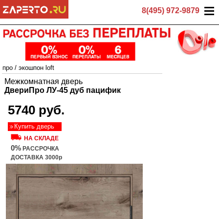
8(495) 972-9879
про
/
экошпон loft
Межкомнатная дверь
ДвериПро ЛУ-45 дуб пацифик
5740 руб.
Купить дверь
НА СКЛАДЕ
0%
РАССРОЧКА
ДОСТАВКА 3000р