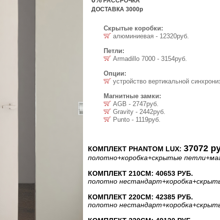
РАССРОЧКА
ДОСТАВКА 3000р
Скрытые коробки:
алюминиевая - 12320руб.
Петли:
Armadillo 7000 - 3154руб.
Опции:
устройство вертикальной синхрониз
Магнитные замки:
AGB - 2747руб.
Gravity - 2442руб.
Punto - 1119руб.
37072 ру
КОМПЛЕКТ PHANTOM LUX:
полотно
+коробка
+скрытые петли
+ма
КОМПЛЕКТ 210СМ: 40653 РУБ.
полотно
нестандарт
+коробка
+скрыт
КОМПЛЕКТ 220СМ: 42385 РУБ.
полотно
нестандарт
+коробка
+скрыт