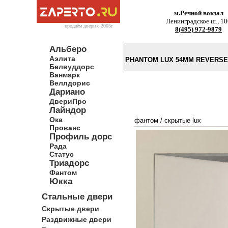
м.Речной вокзал
Ленинградское ш., 10
продаём двери c 2005г
8(495) 972-9879
Альберо
Аэлита
PHANTOM LUX 54ММ REVERS
Белвуддорс
Ванмарк
Веллдорис
Дариано
ДвериПро
Лайндор
Ока
фантом
/
скрытые lux
Прованс
Профиль дорс
Рада
Статус
Триадорс
Фантом
Юкка
Стальные двери
Скрытые двери
Раздвижные двери