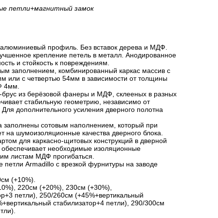
ые петли
+магнитный замок
 алюминиевый профиль. Без вставок дерева и МДФ.
лучшенное крепление петель в металл. Анодированное
сть и стойкость к повреждениям.
вым заполнением, комбинированный каркас массив с
мм или с четвертью 54мм в зависимости от толщины
Ф 4мм.
ч-брус из берёзовой фанеры и МДФ, склееных в разных
ечивает стабильную геометрию, независимо от
 Для дополнительного усиления дверного полотна
на заполнены сотовым наполнением, который при
т на шумоизоляционные качества дверного блока.
артом для каркасно-щитовых конструкций в дверной
ту, обеспечивает необходимые изоляционные
ним листам МДФ прогибаться.
 петли Armadillo c врезкой фурнитуры на заводе
0см (+10%).
10%), 220см (+20%), 230см (+30%),
р+3 петли), 250/260см (+45%+вертикальный
%+вертикальный стабилизатор+4 петли), 290/300см
тли).