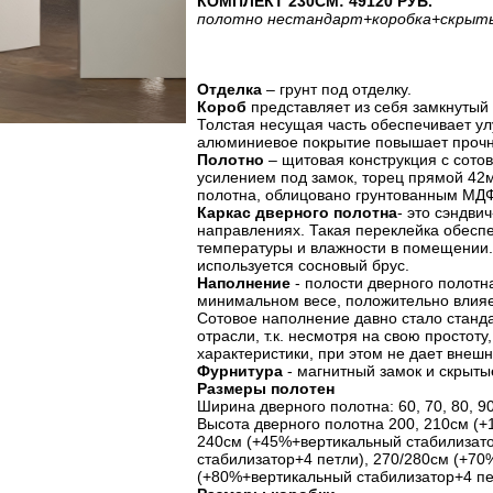
КОМПЛЕКТ 230СМ: 49120 РУБ.
полотно
нестандарт
+коробка
+скрыт
Отделка
– грунт под отделку.
Короб
представляет из себя замкнутый
Толстая несущая часть обеспечивает у
алюминиевое покрытие повышает прочно
Полотно
– щитовая конструкция с сото
усилением под замок, торец прямой 42
полотна, облицовано грунтованным МД
Каркас дверного полотна
- это сэндви
направлениях. Такая переклейка обесп
температуры и влажности в помещении.
используется сосновый брус.
Наполнение
- полости дверного полот
минимальном весе, положительно влияе
Сотовое наполнение давно стало станд
отрасли, т.к. несмотря на свою просто
характеристики, при этом не дает внеш
Фурнитура
- магнитный замок и скрытые
Размеры полотен
Ширина дверного полотна: 60, 70, 80, 9
Высота дверного полотна 200, 210см (+
240см (+45%+вертикальный стабилизато
стабилизатор+4 петли), 270/280см (+70
(+80%+вертикальный стабилизатор+4 пе