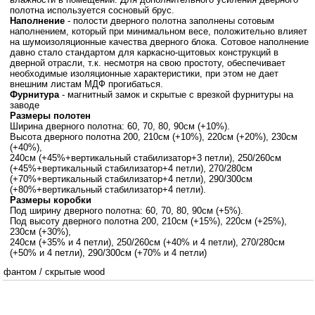
полотна используется сосновый брус.
Наполнение
- полости дверного полотна заполнены сотовым
наполнением, который при минимальном весе, положительно влияет
на шумоизоляционные качества дверного блока. Сотовое наполнение
давно стало стандартом для каркасно-щитовых конструкций в
дверной отрасли, т.к. несмотря на свою простоту, обеспечивает
необходимые изоляционные характеристики, при этом не дает
внешним листам МДФ прогибаться.
Фурнитура
- магнитный замок и скрытые c врезкой фурнитуры на
заводе
Размеры полотен
Ширина дверного полотна: 60, 70, 80, 90см (+10%).
Высота дверного полотна 200, 210см (+10%), 220см (+20%), 230см
(+40%),
240см (+45%+вертикальный стабилизатор+3 петли), 250/260см
(+45%+вертикальный стабилизатор+4 петли), 270/280см
(+70%+вертикальный стабилизатор+4 петли), 290/300см
(+80%+вертикальный стабилизатор+4 петли).
Размеры коробки
Под ширину дверного полотна: 60, 70, 80, 90см (+5%).
Под высоту дверного полотна 200, 210см (+15%), 220см (+25%),
230см (+30%),
240см (+35% и 4 петли), 250/260см (+40% и 4 петли), 270/280см
(+50% и 4 петли), 290/300см (+70% и 4 петли)
фантом
/
скрытые wood