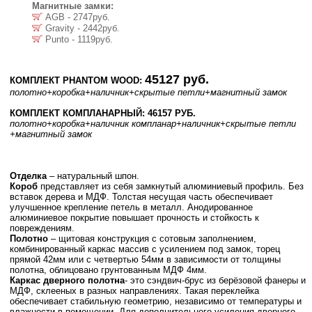
Магнитные замки:
AGB - 2747руб.
Gravity - 2442руб.
Punto - 1119руб.
45127 руб.
КОМПЛЕКТ PHANTOM WOOD:
полотно
+коробка
+наличник
+скрытые петли
+магнитный замок
КОМПЛЕКТ КОМПЛАНАРНЫЙ: 46157 РУБ.
полотно
+коробка
+наличник компланар
+наличник
+скрытые петли
+магнитный замок
Отделка
– натуральный шпон.
Короб
представляет из себя замкнутый алюминиевый профиль. Без
вставок дерева и МДФ. Толстая несущая часть обеспечивает
улучшенное крепление петель в металл. Анодированное
алюминиевое покрытие повышает прочность и стойкость к
повреждениям.
Полотно
– щитовая конструкция с сотовым заполнением,
комбинированный каркас массив с усилением под замок, торец
прямой 42мм или с четвертью 54мм в зависимости от толщины
полотна, облицовано грунтованным МДФ 4мм.
Каркас дверного полотна
- это сэндвич-брус из берёзовой фанеры и
МДФ, склееных в разных направлениях. Такая переклейка
обеспечивает стабильную геометрию, независимо от температуры и
влажности в помещении. Для дополнительного усиления дверного