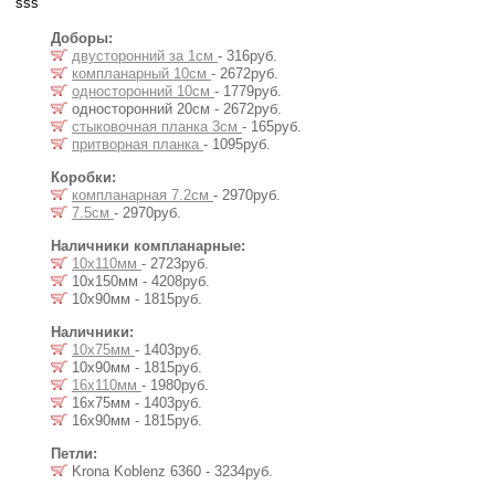
sss
Доборы:
двусторонний за 1см
- 316руб.
компланарный 10см
- 2672руб.
односторонний 10см
- 1779руб.
односторонний 20см - 2672руб.
стыковочная планка 3см
- 165руб.
притворная планка
- 1095руб.
Коробки:
компланарная 7.2см
- 2970руб.
7.5см
- 2970руб.
Наличники компланарные:
10х110мм
- 2723руб.
10х150мм - 4208руб.
10х90мм - 1815руб.
Наличники:
10х75мм
- 1403руб.
10х90мм - 1815руб.
16х110мм
- 1980руб.
16х75мм - 1403руб.
16х90мм - 1815руб.
Петли:
Krona Koblenz 6360 - 3234руб.