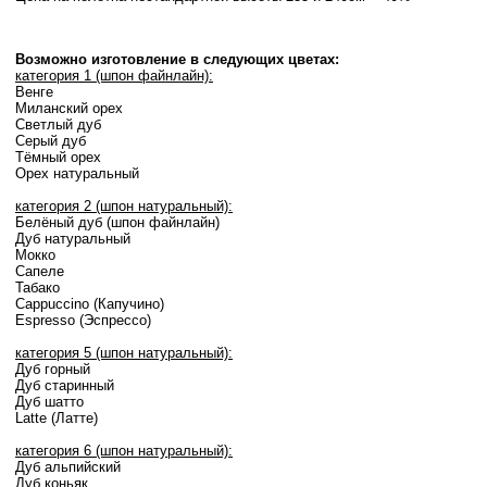
Возможно изготовление в следующих цветах:
категория 1 (шпон файнлайн):
Венге
Миланский орех
Светлый дуб
Серый дуб
Тёмный орех
Орех натуральный
категория 2 (шпон натуральный):
Белёный дуб (шпон файнлайн)
Дуб натуральный
Мокко
Сапеле
Табако
Cappuccino (Капучино)
Espresso (Эспрессо)
категория 5 (шпон натуральный):
Дуб горный
Дуб старинный
Дуб шатто
Latte (Латте)
категория 6 (шпон натуральный):
Дуб альпийский
Дуб коньяк