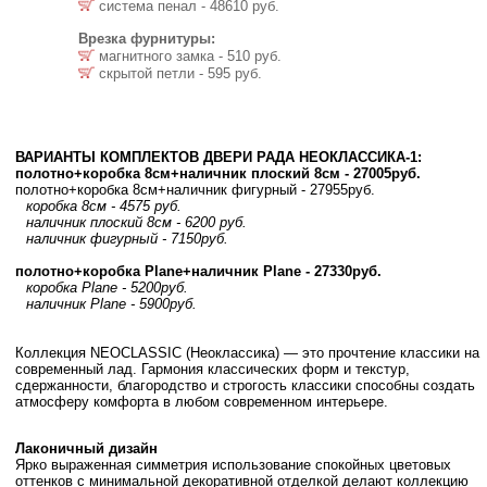
система пенал - 48610 руб.
Врезка фурнитуры:
магнитного замка - 510 руб.
скрытой петли - 595 руб.
ВАРИАНТЫ КОМПЛЕКТОВ ДВЕРИ РАДА НЕОКЛАССИКА-1:
полотно+коробка 8см+наличник плоский 8см - 27005руб.
полотно+коробка 8см+наличник фигурный - 27955руб.
коробка 8см - 4575 руб.
наличник плоский 8см - 6200 руб.
наличник фигурный - 7150руб.
полотно+коробка Plane+наличник Plane - 27330руб.
коробка Plane - 5200руб.
наличник Plane - 5900руб.
Коллекция NEOCLASSIC (Неоклассика) — это прочтение классики на
современный лад. Гармония классических форм и текстур,
сдержанности, благородство и строгость классики способны создать
атмосферу комфорта в любом современном интерьере.
Лаконичный дизайн
Ярко выраженная симметрия использование спокойных цветовых
оттенков с минимальной декоративной отделкой делают коллекцию