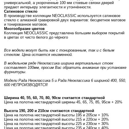
универсальной, а укороченные 100 мм стоевые связки дверей
придают интерьеру элегантности и утончённости.
Сатиновое стекло
В производстве коллекции NEOCLASSIC используется сатиновое
стекло с алмазной гравировкой двух вариантов: бесцветное матовое
и тонированное матовое.
Многообразие цветов
Коллекция NEOCLASSIC представлена большим выбором покрытий
в цветах от чисто белого до чёрного
Все модели могут быть как с тонированным, так и с белым
стеклом. Цена остается неизменной.
В модельном ряде Неоклассика ширина вертикальных стоек
составляет 100мм, просим Вас обратить внимание при установке
фурнитуры.
Модели Рада Неоклассика 5 и Рада Неоклассика 6 шириной 400, 550,
600 НЕПРОИЗВОДЯТСЯ
Ширина 40, 55, 60, 70, 80, 90см считается стандартной
Цена на полотна нестандартной ширины 45, 65, 75, 85, 95см + 20%
Высота 190, 200 и 210см считаются стандартной
Цена на полотна нестандартной высоты 195 и 205см + 10%
Цена на полотна нестандартной высоты 215 и 220см + 20%
Цена на полотна нестандартной высоты 225 и 230см + 30%
Цена на полотна нестандартной высоты 235 и 240см + 40%