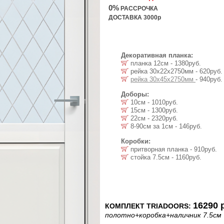
0%
РАССРОЧКА
ДОСТАВКА 3000р
Декоративная планка:
планка 12см - 1380руб.
рейка 30х22x2750мм - 620руб.
рейка 30х45x2750мм
- 940руб.
Доборы:
10см - 1010руб.
15см - 1300руб.
22см - 2320руб.
8-90см за 1см - 146руб.
Коробки:
притворная планка - 910руб.
стойка 7.5cм - 1160руб.
16290 
КОМПЛЕКТ TRIADOORS:
полотно
+коробка
+наличник 7.5см