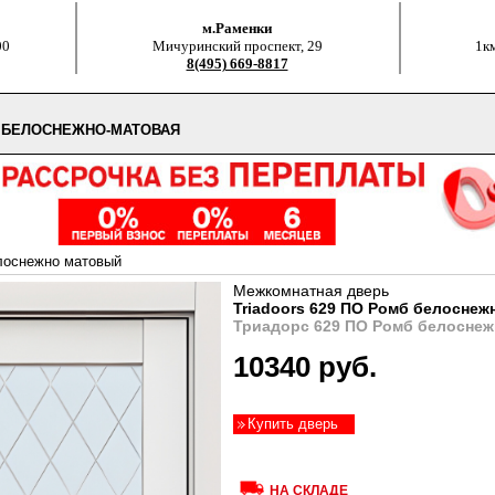
м.Раменки
00
Мичуринский проспект, 29
1к
8(495) 669-8817
Б БЕЛОСНЕЖНО-МАТОВАЯ
лоснежно матовый
Межкомнатная дверь
Triadoors 629 ПО Ромб белоснеж
Триадорс 629 ПО Ромб белоснеж
10340 руб.
Купить дверь
НА СКЛАДЕ