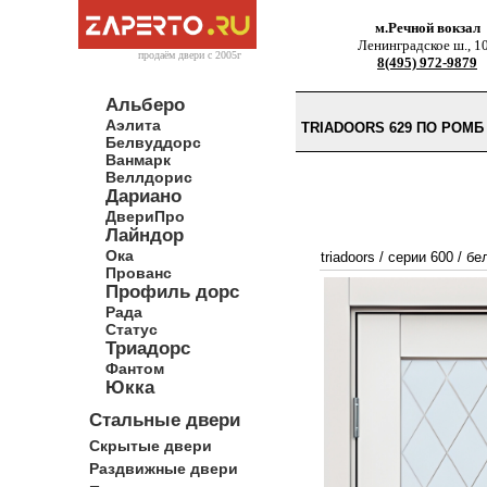
м.Речной вокзал
Ленинградское ш., 1
продаём двери c 2005г
8(495) 972-9879
Альберо
Аэлита
TRIADOORS 629 ПО РОМ
Белвуддорс
Ванмарк
Веллдорис
Дариано
ДвериПро
Лайндор
Ока
triadoors
/
серии 600
/
бе
Прованс
Профиль дорс
Рада
Статус
Триадорс
Фантом
Юкка
Стальные двери
Скрытые двери
Раздвижные двери