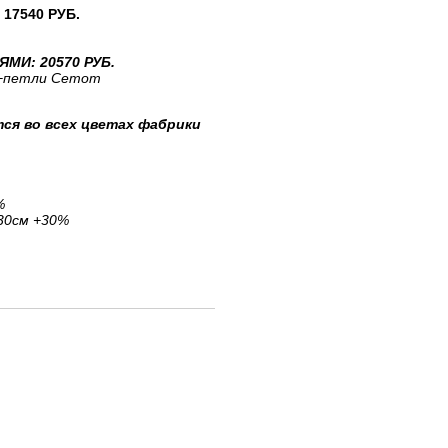
17540 РУБ.
МИ: 20570 РУБ.
+петли Cemom
ся во всех цветах фабрики
%
230см +30%