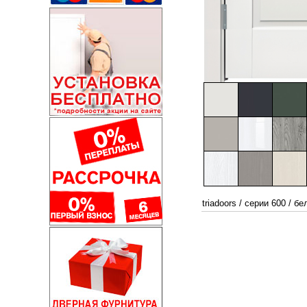
triadoors
/
серии 600
/
бе